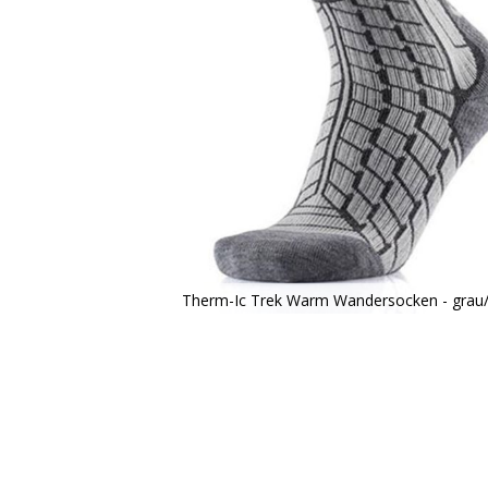
Therm-Ic Trek Warm Wandersocken - grau/
Zum
Anfang
der
Bildergalerie
springen