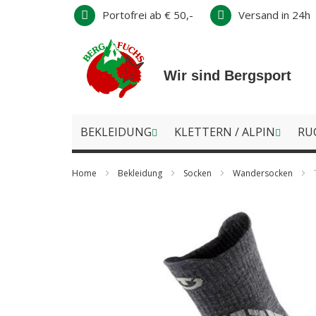
Direkt
Portofrei ab € 50,-
Versand in 24h
zum
Inhalt
Wir sind Bergsport
BEKLEIDUNG
KLETTERN / ALPIN
RU
Home
Bekleidung
Socken
Wandersocken
Zum
Ende
der
Bildergalerie
springen