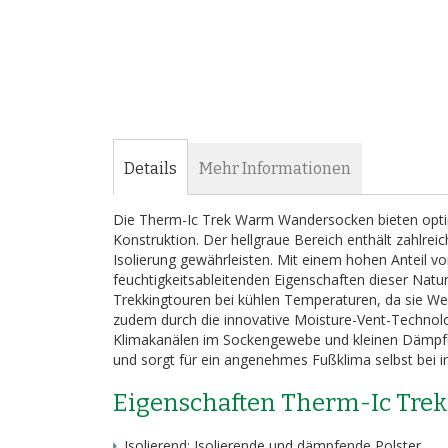
Details
Mehr Informationen
Die Therm-Ic Trek Warm Wandersocken bieten opti
Konstruktion. Der hellgraue Bereich enthält zahlreic
Isolierung gewährleisten. Mit einem hohen Anteil 
feuchtigkeitsableitenden Eigenschaften dieser Natu
Trekkingtouren bei kühlen Temperaturen, da sie Wei
zudem durch die innovative Moisture-Vent-Technolo
Klimakanälen im Sockengewebe und kleinen Dämpfung
und sorgt für ein angenehmes Fußklima selbst bei i
Eigenschaften Therm-Ic Tr
Isolierend: Isolierende und dämpfende Polster