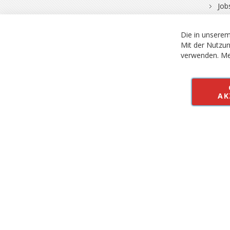
Job
© 2026 Bergfuchs, Be
Vertrag widerruf
Alle Preise inkl.
Die in unserem
Mit der Nutzun
verwenden.
Me
AK