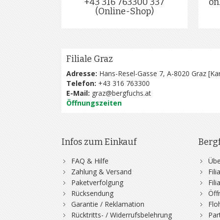
+43 316 763300 337
on
(Online-Shop)
Filiale Graz
Adresse:
Hans-Resel-Gasse 7, A-8020 Graz [
Kar
Telefon:
+43 316 763300
E-Mail:
graz@bergfuchs.at
Öffnungszeiten
Infos zum Einkauf
Berg
FAQ & Hilfe
Übe
Zahlung & Versand
Fil
Paketverfolgung
Fil
Rücksendung
Öff
Garantie / Reklamation
Flo
Rücktritts- / Widerrufsbelehrung
Par