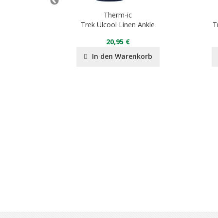
Therm-ic
ady
Trek Ulcool Linen Ankle
T
20,95 €
nkorb
In den Warenkorb