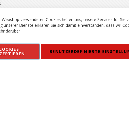
s
rgsport S. Steiner GmbH - Shop für Bergsport, Klettern und Outdoor.
en
Kontakt
Impressum
AGB
Datenschutz
Barrierefreiheitse
 MWSt. in EUR, Angebot solange Vorrat reicht. Fehler, Irrtümer und Pr
 Webshop verwendeten Cookies helfen uns, unsere Services für Sie z
g unserer Dienste erklären Sie sich damit einverstanden, dass wir Co
hr darüber
COOKIES
BENUTZERDEFINIERTE EINSTELLU
ZEPTIEREN