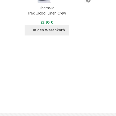
Therm-ic
Th
Trek Ulcool Linen Crew
Heat Fla
23,95 €
15
In den Warenkorb
In de