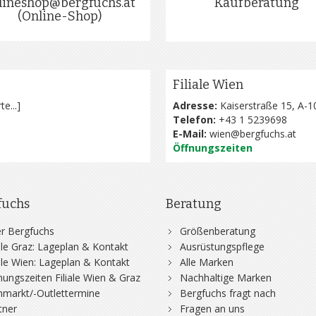
lineshop@bergfuchs.at
Kaufberatung
(Online-Shop)
Filiale Wien
te...
]
Adresse:
Kaiserstraße 15, A-1
Telefon:
+43 1 5239698
E-Mail:
wien@bergfuchs.at
Öffnungszeiten
fuchs
Beratung
r Bergfuchs
Größenberatung
iale Graz: Lageplan & Kontakt
Ausrüstungspflege
iale Wien: Lageplan & Kontakt
Alle Marken
nungszeiten Filiale Wien & Graz
Nachhaltige Marken
hmarkt/-Outlettermine
Bergfuchs fragt nach
tner
Fragen an uns