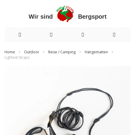
Wir sind Bergsport
Direkt
Home
Outdoor
Reise / Camping
Hängematten
Lightest Straps
zum
Zum
Inhalt
Ende
der
Bildergalerie
springen