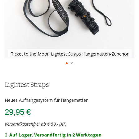
Ticket to the Moon Lightest Straps Hängematten-Zubehör
Zum
Anfang
der
Lightest Straps
Bildergalerie
springen
Neues Aufhängesystem für Hängematten
29,95 €
Versandkostenfrei ab € 50,- (AT)
Auf Lager, Versandfertig in 2 Werktagen