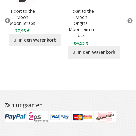
Ticket to the
Ticket to the
Tick
Moon
Moon
Moon Straps
Original
Ki
MoonHamm
Mo
27,95 €
ock
In den Warenkorb
64,95 €
7
In den Warenkorb
Zahlungsarten