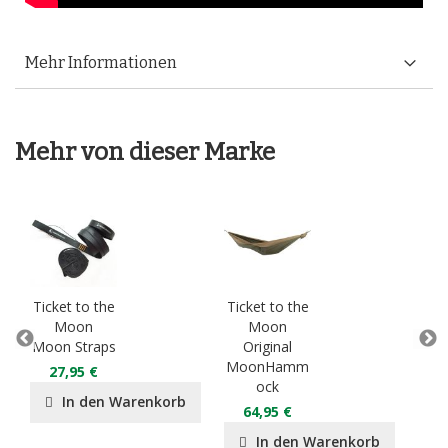
Mehr Informationen
Mehr von dieser Marke
Ticket to the
Ticket to the
Tick
Moon
Moon
Moon Straps
Original
Ki
MoonHamm
Mo
27,95 €
ock
In den Warenkorb
64,95 €
7
In den Warenkorb