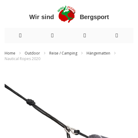
Wir sind Bergsport
Direkt
Home
Outdoor
Reise / Camping
Hängematten
Nautical Ropes 2020
zum
Zum
Inhalt
Ende
der
Bildergalerie
springen