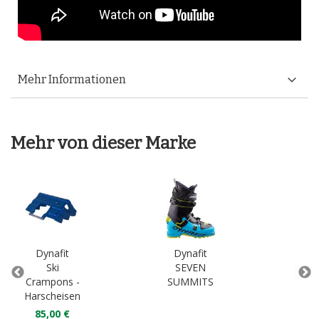
Mehr Informationen
Mehr von dieser Marke
Dynafit
Dynafit
Alp
Ski
SEVEN
Set
Crampons -
SUMMITS
Rad
Harscheisen
39
85,00 €
53