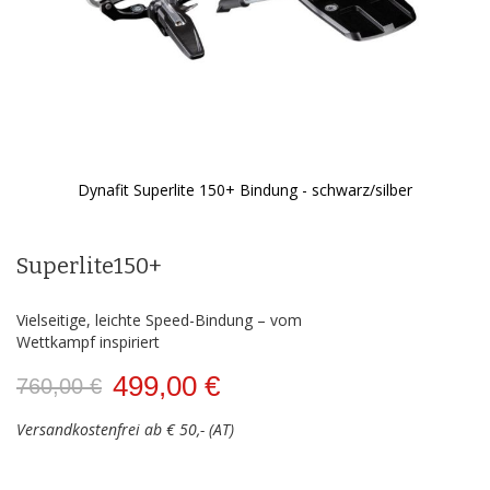
Dynafit Superlite 150+ Bindung - schwarz/silber
Zum
Anfang
der
Superlite150+
Bildergalerie
springen
Vielseitige, leichte Speed-Bindung – vom
Wettkampf inspiriert
499,00 €
760,00 €
Versandkostenfrei ab € 50,- (AT)