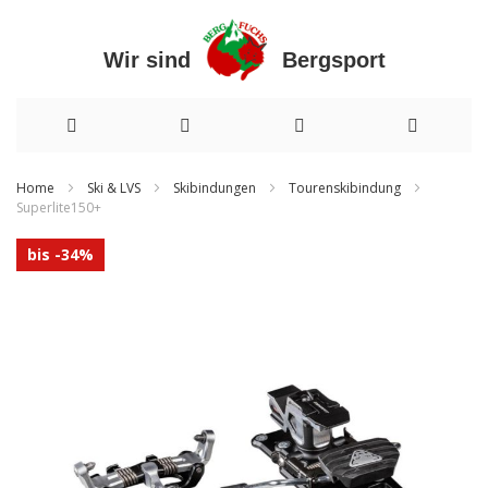
Wir sind Bergsport
Direkt
Home
Ski & LVS
Skibindungen
Tourenskibindung
Superlite150+
zum
Zum
Inhalt
bis -34%
Ende
der
Bildergalerie
springen