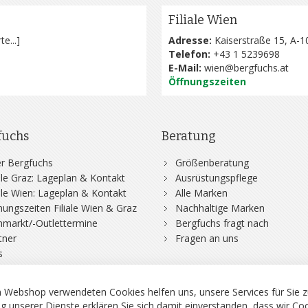
Filiale Wien
te...
]
Adresse:
Kaiserstraße 15, A-1
Telefon:
+43 1 5239698
E-Mail:
wien@bergfuchs.at
Öffnungszeiten
fuchs
Beratung
r Bergfuchs
Größenberatung
iale Graz: Lageplan & Kontakt
Ausrüstungspflege
iale Wien: Lageplan & Kontakt
Alle Marken
nungszeiten Filiale Wien & Graz
Nachhaltige Marken
hmarkt/-Outlettermine
Bergfuchs fragt nach
tner
Fragen an uns
s
 Webshop verwendeten Cookies helfen uns, unsere Services für Sie z
g unserer Dienste erklären Sie sich damit einverstanden, dass wir Co