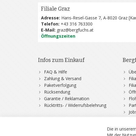
Filiale Graz
Adresse:
Hans-Resel-Gasse 7, A-8020 Graz [
Kar
Telefon:
+43 316 763300
E-Mail:
graz@bergfuchs.at
Öffnungszeiten
Infos zum Einkauf
Berg
FAQ & Hilfe
Übe
Zahlung & Versand
Fil
Paketverfolgung
Fil
Rücksendung
Öff
Garantie / Reklamation
Flo
Rücktritts- / Widerrufsbelehrung
Par
Job
Die in unserem
Mit der Nutzun