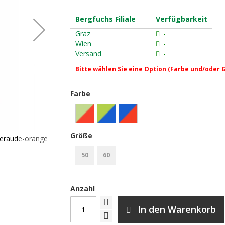
Bergfuchs Filiale
Verfügbarkeit
Graz
-
Wien
-
Versand
-
Bitte wählen Sie eine Option (Farbe und/oder 
Farbe
Größe
meraude-orange
Beal Ice Line 8.1mm Golden Dry Halbseil-Set
50
60
Anzahl
In den Warenkorb