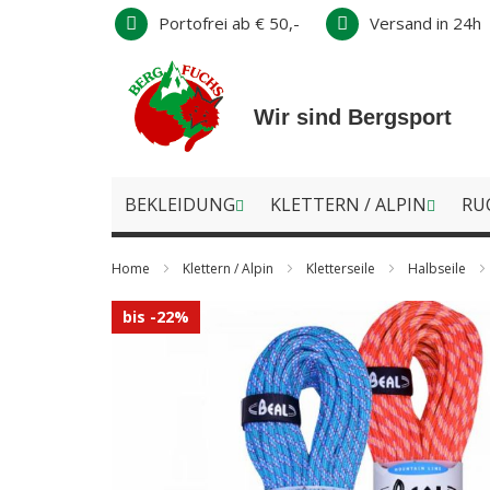
Direkt
Portofrei ab € 50,-
Versand in 24h
zum
Inhalt
Wir sind Bergsport
BEKLEIDUNG
KLETTERN / ALPIN
RU
Home
Klettern / Alpin
Kletterseile
Halbseile
Zum
bis -22%
Ende
der
Bildergalerie
springen