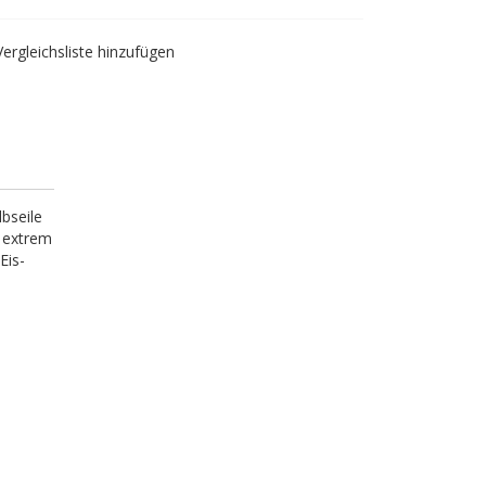
Vergleichsliste hinzufügen
lbseile
r extrem
Eis-