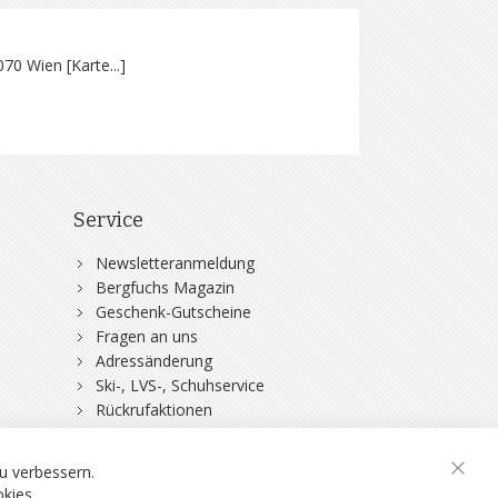
070 Wien [
Karte...
]
Service
Newsletteranmeldung
Bergfuchs Magazin
Geschenk-Gutscheine
Fragen an uns
Adressänderung
Ski-, LVS-, Schuhservice
Rückrufaktionen
DSV-Skiversicherung
u verbessern.
Schli
okies