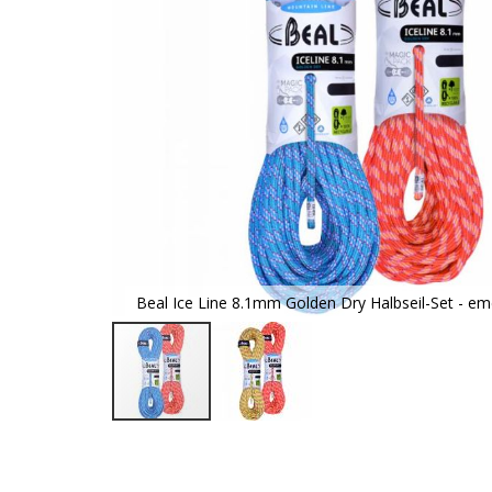
Beal Ice Line 8.1mm Golden Dry Halbseil-Set - e
Zum
Anfang
der