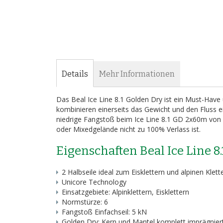
Bildergalerie
springen
Details
Mehr Informationen
Das Beal Ice Line 8.1 Golden Dry ist ein Must-Have 
kombinieren einerseits das Gewicht und den Fluss ei
niedrige Fangstoß beim Ice Line 8.1 GD 2x60m von B
oder Mixedgelände nicht zu 100% Verlass ist.
Eigenschaften Beal Ice Line 8
2 Halbseile ideal zum Eisklettern und alpinen Klett
Unicore Technology
Einsatzgebiete: Alpinklettern, Eisklettern
Normstürze: 6
Fangstoß Einfachseil: 5 kN
Golden Dry: Kern und Mantel komplett imprägnier