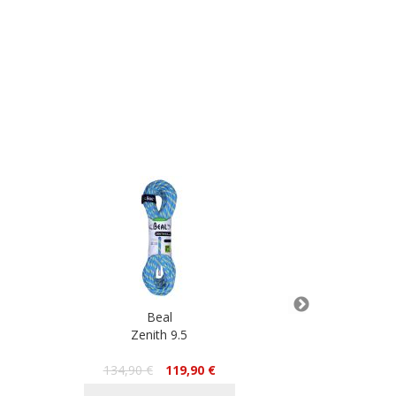
Beal
Zenith 9.5
Dyneema 5,5
Met
134,90 €
119,90 €
4