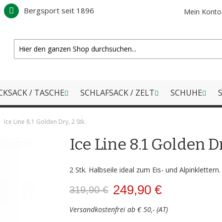
Bergsport seit 1896
Mein Konto
CKSACK / TASCHE
SCHLAFSACK / ZELT
SCHUHE
S
Ice Line 8.1 Golden Dry, 2 Stk.
Ice Line 8.1 Golden Dr
2 Stk. Halbseile ideal zum Eis- und Alpinklettern.
249,90 €
319,90 €
Versandkostenfrei ab € 50,- (AT)