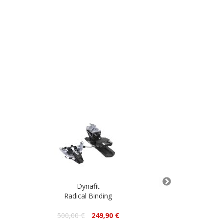
Dynafit
D
Radical Binding
Radica
500,00 €
249,90 €
700,00 