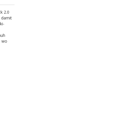
k 2.0
t damit
ki-
huh
, wo