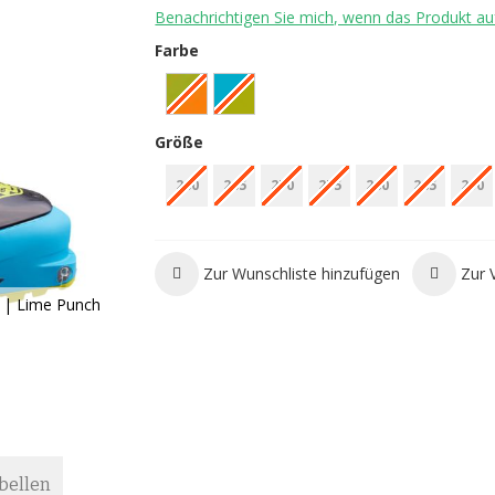
Benachrichtigen Sie mich, wenn das Produkt auf
Farbe
Größe
260
265
270
275
280
285
290
Zur Wunschliste hinzufügen
Zur 
d | Lime Punch
bellen