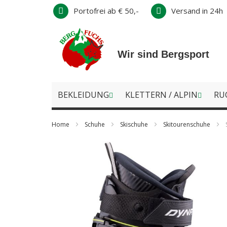
Direkt
Portofrei ab € 50,-
Versand in 24h
zum
Inhalt
Wir sind Bergsport
BEKLEIDUNG
KLETTERN / ALPIN
RU
Home
Schuhe
Skischuhe
Skitourenschuhe
Zum
Ende
der
Bildergalerie
springen