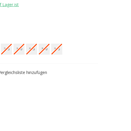
 Lager ist
295
300
305
310
315
Vergleichsliste hinzufügen