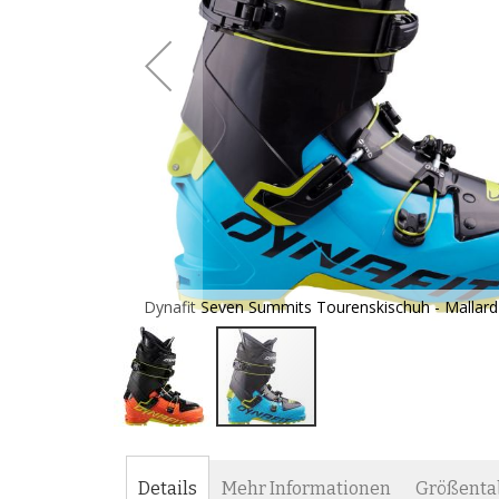
ime punch
Dynafit Seven Summits Tourenskischuh - Mallar
Zum
Anfang
der
Details
Mehr Informationen
Größenta