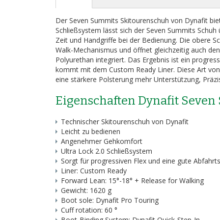
Bildergalerie
springen
Der Seven Summits Skitourenschuh von Dynafit biet
Schließsystem lässt sich der Seven Summits Schuh üb
Zeit und Handgriffe bei der Bedienung. Die obere Sc
Walk-Mechanismus und öffnet gleichzeitig auch den 
Polyurethan integriert. Das Ergebnis ist ein progr
kommt mit dem Custom Ready Liner. Diese Art von 
eine stärkere Polsterung mehr Unterstützung, Präzis
Eigenschaften Dynafit Seve
Technischer Skitourenschuh von Dynafit
Leicht zu bedienen
Angenehmer Gehkomfort
Ultra Lock 2.0 Schließsystem
Sorgt für progressiven Flex und eine gute Abfahr
Liner: Custom Ready
Forward Lean: 15°-18° + Release for Walking
Gewicht: 1620 g
Boot sole: Dynafit Pro Touring
Cuff rotation: 60 °
Boot-Binding System: Dynafit Quick-Step-In