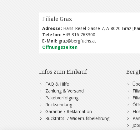
Filiale Graz
Adresse:
Hans-Resel-Gasse 7, A-8020 Graz [
Kar
Telefon:
+43 316 763300
E-Mail:
graz@bergfuchs.at
Öffnungszeiten
Infos zum Einkauf
Berg
FAQ & Hilfe
Übe
Zahlung & Versand
Fil
Paketverfolgung
Fil
Rücksendung
Öff
Garantie / Reklamation
Flo
Rücktritts- / Widerrufsbelehrung
Par
Job