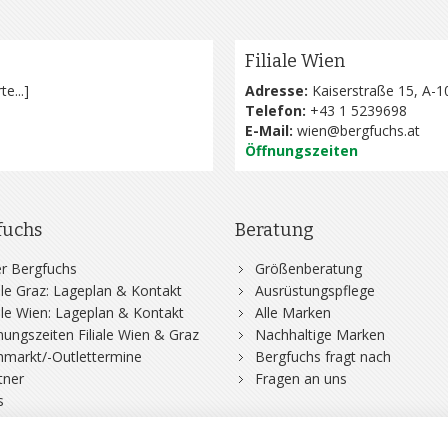
Filiale Wien
te...
]
Adresse:
Kaiserstraße 15, A-1
Telefon:
+43 1 5239698
E-Mail:
wien@bergfuchs.at
Öffnungszeiten
fuchs
Beratung
r Bergfuchs
Größenberatung
iale Graz: Lageplan & Kontakt
Ausrüstungspflege
iale Wien: Lageplan & Kontakt
Alle Marken
nungszeiten Filiale Wien & Graz
Nachhaltige Marken
hmarkt/-Outlettermine
Bergfuchs fragt nach
tner
Fragen an uns
s