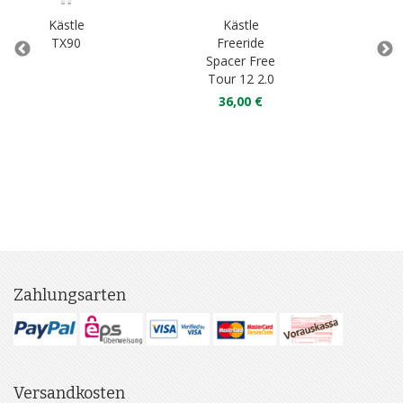
Kästle
Kästle
TX90
Freeride
TX9
Spacer Free
Tour 12 2.0
89
36,00 €
67
Zahlungsarten
Versandkosten