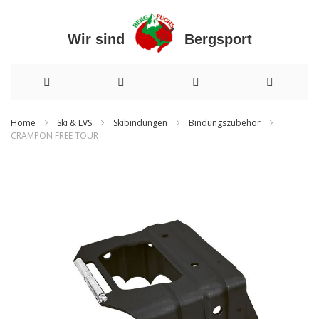
Wir sind Bergsport
Direkt
Home
Ski & LVS
Skibindungen
Bindungszubehör
CRAMPON FREE TOUR
zum
Zum
Inhalt
Ende
der
Bildergalerie
springen