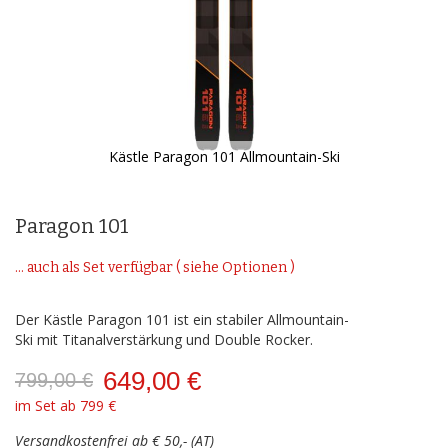
Kästle Paragon 101 Allmountain-Ski
Zum
Anfang
der
Paragon 101
Bildergalerie
springen
... auch als Set verfügbar ( siehe Optionen )
Der Kästle Paragon 101 ist ein stabiler Allmountain-
Ski mit Titanalverstärkung und Double Rocker.
649,00 €
799,00 €
im Set ab 799 €
Versandkostenfrei ab € 50,- (AT)