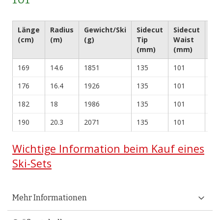
Länge
Radius
Gewicht/Ski
Sidecut
Sidecut
Si
(cm)
(m)
(g)
Tip
Waist
Ta
(mm)
(mm)
(m
169
14.6
1851
135
101
12
176
16.4
1926
135
101
12
182
18
1986
135
101
12
190
20.3
2071
135
101
12
Wichtige Information beim Kauf eines
Ski-Sets
Mehr Informationen