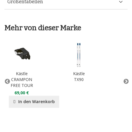
Größentabellen
Mehr von dieser Marke
Kästle
Kästle
CRAMPON
TX90
F
FREE TOUR
Spa
Tou
69,00 €
3
In den Warenkorb