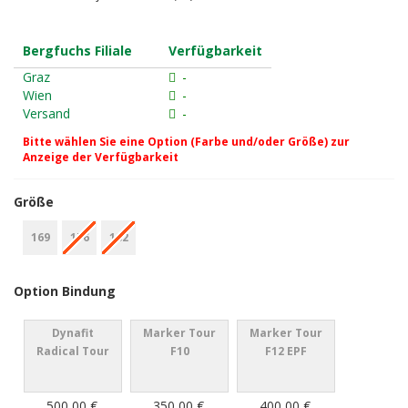
Bergfuchs Filiale
Verfügbarkeit
Graz
-
Wien
-
Versand
-
Bitte wählen Sie eine Option (Farbe und/oder Größe) zur
Anzeige der Verfügbarkeit
Größe
169
176
182
Option Bindung
Dynafit
Marker Tour
Marker Tour
Radical Tour
F10
F12 EPF
500,00 €
350,00 €
400,00 €