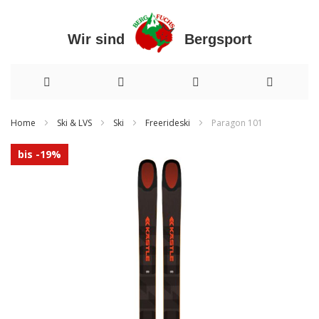
Wir sind Bergsport
Direkt
Home
Ski & LVS
Ski
Freerideski
Paragon 101
zum
Zum
bis -19%
Inhalt
Ende
der
Bildergalerie
springen