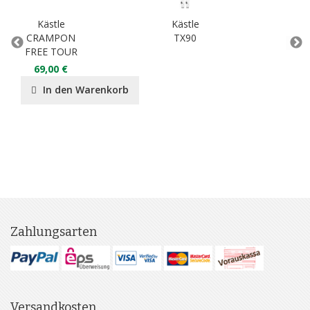
Kästle
Kästle
CRAMPON
TX90
F
FREE TOUR
Spa
Tou
69,00 €
3
In den Warenkorb
Zahlungsarten
Versandkosten