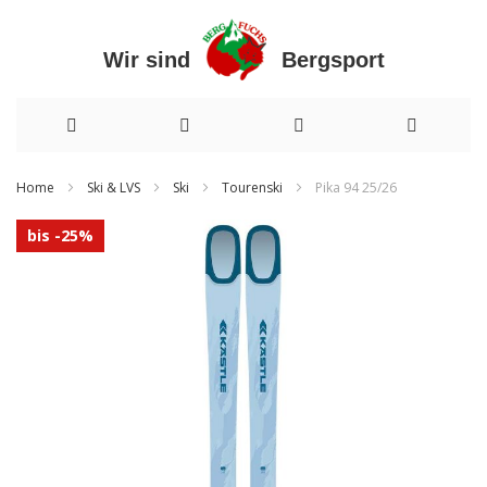
Wir sind Bergsport
Direkt
Home
Ski & LVS
Ski
Tourenski
Pika 94 25/26
zum
Zum
bis -25%
Inhalt
Ende
der
Bildergalerie
springen