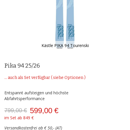
Kästle PIKA 94 Tourenski
Zum
Anfang
der
Pika 94 25/26
Bildergalerie
springen
... auch als Set verfügbar ( siehe Optionen )
Entspannt aufsteigen und höchste
Abfahrtsperformance
599,00 €
799,00 €
im Set ab 849 €
Versandkostenfrei ab € 50,- (AT)