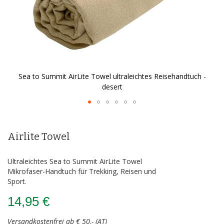
Sea to Summit AirLite Towel ultraleichtes Reisehandtuch -
desert
Zum
Anfang
der
Airlite Towel
Bildergalerie
springen
Ultraleichtes Sea to Summit AirLite Towel
Mikrofaser-Handtuch für Trekking, Reisen und
Sport.
14,95 €
Versandkostenfrei ab € 50,- (AT)