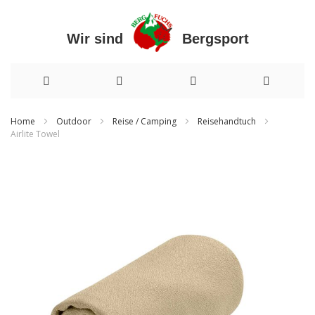
Wir sind Bergsport
Direkt
Home
Outdoor
Reise / Camping
Reisehandtuch
Airlite Towel
zum
Zum
Inhalt
Ende
der
Bildergalerie
springen