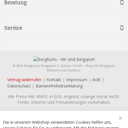
Beratung
Service
© 2026 Bergfuchs, Bergsport S. Steiner GmbH - Shop für Bergsport,
Klettern und Outdoor.
Vertrag widerrufen
Kontakt
Impressum
AGB
Datenschutz
Barrierefreiheitserklärung
Alle Preise inkl. MWSt. in EUR, Angebot solange Vorrat reicht.
Fehler, Irrtümer und Preisänderungen vorbehalten.
Die in unserem Webshop verwendeten Cookies helfen uns,
Sch
unsere Services für Sie zu verbessern. Mit der Nutzung unserer