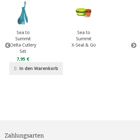
Sea to
Sea to
S
Summit
Summit
S
Delta Cutlery
X-Seal & Go
Set
7,95 €
In den Warenkorb
Zahlungsarten