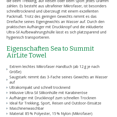
die beim Trekking, auf Reisen oder beim Sport jedes Gramm
zählen. Es besteht aus ultrafeiner Mikrofaser, ist besonders
schnelltrocknend und überzeugt mit einem exzellenten
Packmaß. Trotz des geringen Gewichts nimmt es das
Dreifache seines Eigengewichts an Wasser auf. Durch den
praktischen Aufhänger mit Druckknopf und die inkludierte
Ultra-Sil Aufbewahrungshülle lässt es sich platzsparend und
hygienisch transportieren.
Eigenschaften Sea to Summit
AirLite Towel
Extrem leichtes Mikrofaser-Handtuch (ab 12 g je nach
Größe)
Saugstark: nimmt das 3-Fache seines Gewichts an Wasser
auf
Ultrakompakt und schnell trocknend
Inklusive Ultra-Sil Silikonhülle mit Karabineröse
Aufhänger mit Druckknopf zum schnellen Trocknen
Ideal für Trekking, Sport, Reisen und Outdoor-Einsätze
Maschinenwaschbar
Material: 85 % Polyester, 15 % Nylon (Mikrofaser)