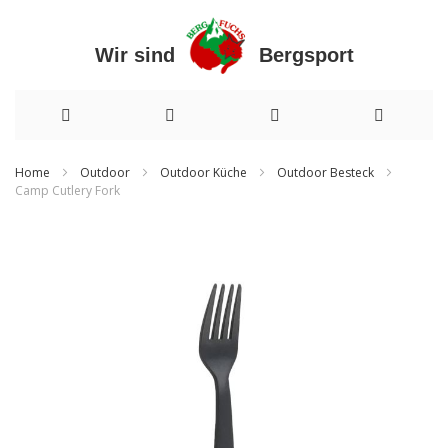
Wir sind Bergsport
Direkt
Home
Outdoor
Outdoor Küche
Outdoor Besteck
Camp Cutlery Fork
zum
Zum
Inhalt
Ende
der
Bildergalerie
springen