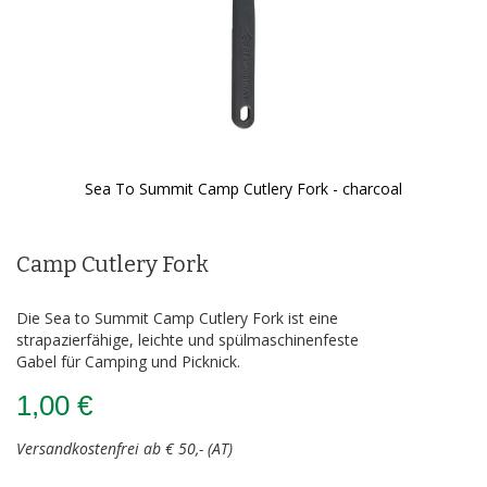
Sea To Summit Camp Cutlery Fork - charcoal
Zum
Anfang
der
Camp Cutlery Fork
Bildergalerie
springen
Die Sea to Summit Camp Cutlery Fork ist eine
strapazierfähige, leichte und spülmaschinenfeste
Gabel für Camping und Picknick.
1,00 €
Versandkostenfrei ab € 50,- (AT)