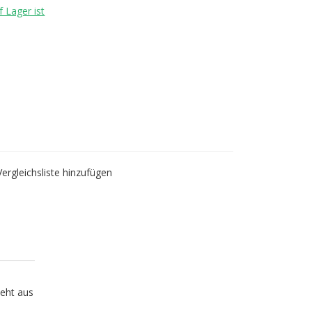
 Lager ist
Vergleichsliste hinzufügen
teht aus