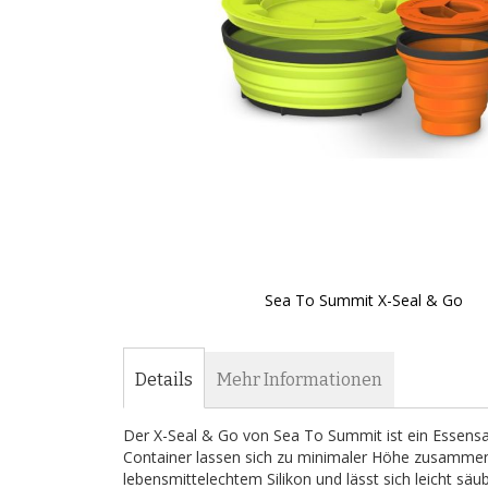
Sea To Summit X-Seal & Go
Zum
Anfang
der
Details
Mehr Informationen
Bildergalerie
springen
Der X-Seal & Go von Sea To Summit ist ein Essensa
Container lassen sich zu minimaler Höhe zusammenf
lebensmittelechtem Silikon und lässt sich leicht säu