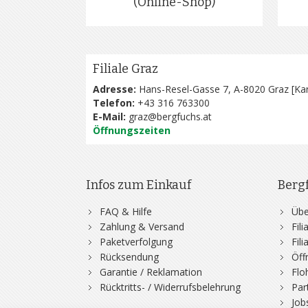
(Online-Shop)
Filiale Graz
Adresse:
Hans-Resel-Gasse 7, A-8020 Graz [
Kar
Telefon:
+43 316 763300
E-Mail:
graz@bergfuchs.at
Öffnungszeiten
Infos zum Einkauf
Berg
FAQ & Hilfe
Übe
Zahlung & Versand
Fil
Paketverfolgung
Fil
Rücksendung
Öff
Garantie / Reklamation
Flo
Rücktritts- / Widerrufsbelehrung
Par
Job