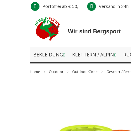
Direkt
Portofrei ab € 50,-
Versand in 24h
zum
Inhalt
Wir sind Bergsport
BEKLEIDUNG
KLETTERN / ALPIN
RU
Home
Outdoor
Outdoor Küche
Geschirr / Bec
Zum
Ende
der
Bildergalerie
springen