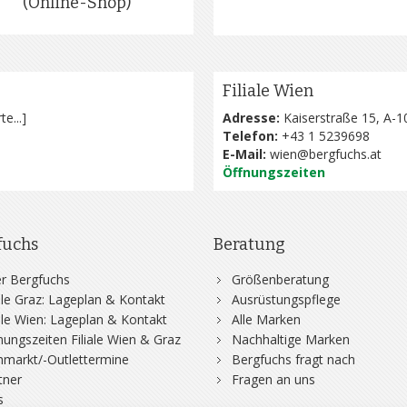
(Online-Shop)
Filiale Wien
te...
]
Adresse:
Kaiserstraße 15, A-1
Telefon:
+43 1 5239698
E-Mail:
wien@bergfuchs.at
Öffnungszeiten
fuchs
Beratung
r Bergfuchs
Größenberatung
iale Graz: Lageplan & Kontakt
Ausrüstungspflege
iale Wien: Lageplan & Kontakt
Alle Marken
nungszeiten Filiale Wien & Graz
Nachhaltige Marken
hmarkt/-Outlettermine
Bergfuchs fragt nach
tner
Fragen an uns
s