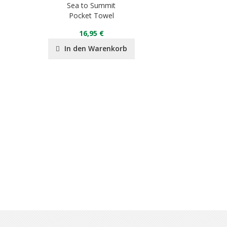
Sea to Summit
Sea t
Pocket Towel
10mm Tie Down
16,95 €
9
In den Warenkorb
In de