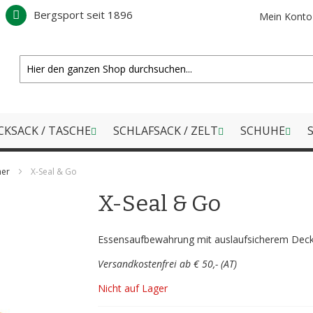
Bergsport seit 1896
Mein Konto
CKSACK / TASCHE
SCHLAFSACK / ZELT
SCHUHE
S
her
X-Seal & Go
X-Seal & Go
Essensaufbewahrung mit auslaufsicherem Dec
Versandkostenfrei ab € 50,- (AT)
Nicht auf Lager