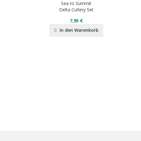
it
Sea to Summit
Pillow
Delta Cutlery Set
7,95 €
nkorb
In den Warenkorb