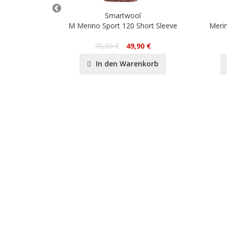
Smartwool
Print Crew
M Merino Sport 120 Short Sleeve
Merin
70,00 €
49,90 €
nkorb
In den Warenkorb