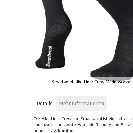
Smartwool Hike Liner Crew Merinosocken 
Zum
Anfang
der
Details
Mehr Informationen
Bildergalerie
springen
Die Hike Liner Crew von Smartwool ist eine ultraleic
sprichwörtliche zweite Haut, die Reibung und Blasen
hohen Tragekomfort.