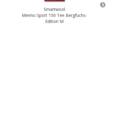
Smartwool
Sma
Merino Sport 150 Tee Bergfuchs-
PhD Pro Ap
Edition M
22,00 
In de