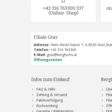
+43 316 763300 337
on
(Online-Shop)
Filiale Graz
Adresse:
Hans-Resel-Gasse 7, A-8020 Graz [
Kar
Telefon:
+43 316 763300
E-Mail:
graz@bergfuchs.at
Öffnungszeiten
Infos zum Einkauf
Berg
FAQ & Hilfe
Übe
Zahlung & Versand
Fil
Paketverfolgung
Fil
Rücksendung
Öff
Garantie / Reklamation
Flo