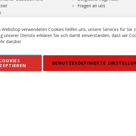
tner
Fragen an uns
s
 Webshop verwendeten Cookies helfen uns, unsere Services für Sie z
g unserer Dienste erklären Sie sich damit einverstanden, dass wir Co
hr darüber
rgsport S. Steiner GmbH - Shop für Bergsport, Klettern und Outdoor.
COOKIES
en
Kontakt
Impressum
AGB
Datenschutz
Barrierefreiheitse
BENUTZERDEFINIERTE EINSTELLU
ZEPTIEREN
 MWSt. in EUR, Angebot solange Vorrat reicht. Fehler, Irrtümer und Pr