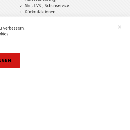
Ski-, LVS-, Schuhservice
Rückrufaktionen
DSV-Skiversicherung
u verbessern.
Schli
okies
rklärung
NGEN
eisänderungen vorbehalten.