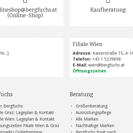
lineshop@bergfuchs.at
Kaufberatung
(Online-Shop)
Filiale Wien
te...
]
Adresse:
Kaiserstraße 15, A-1
Telefon:
+43 1 5239698
E-Mail:
wien@bergfuchs.at
Öffnungszeiten
fuchs
Beratung
r Bergfuchs
Größenberatung
iale Graz: Lageplan & Kontakt
Ausrüstungspflege
iale Wien: Lageplan & Kontakt
Alle Marken
nungszeiten Filiale Wien & Graz
Nachhaltige Marken
hmarkt/-Outlettermine
Bergfuchs fragt nach