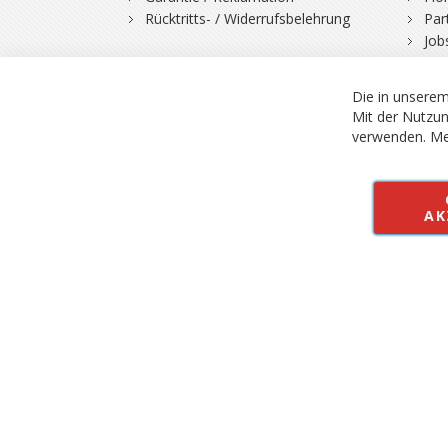
Rücktritts- / Widerrufsbelehrung
Par
Job
Die in unserem
Mit der Nutzun
verwenden.
Me
© 2026 Bergfuchs, Be
Vertrag widerruf
AK
Alle Preise inkl.