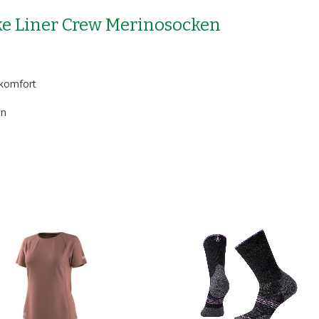
ke Liner Crew Merinosocken
ekomfort
an