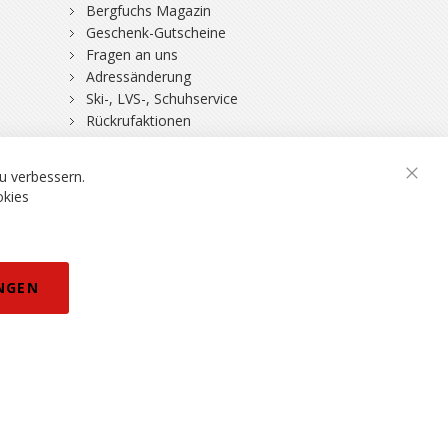
Bergfuchs Magazin
Geschenk-Gutscheine
Fragen an uns
Adressänderung
Ski-, LVS-, Schuhservice
Rückrufaktionen
DSV-Skiversicherung
u verbessern.
Schli
okies
rklärung
NGEN
eisänderungen vorbehalten.