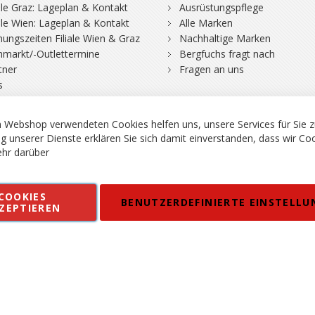
iale Graz: Lageplan & Kontakt
Ausrüstungspflege
iale Wien: Lageplan & Kontakt
Alle Marken
nungszeiten Filiale Wien & Graz
Nachhaltige Marken
hmarkt/-Outlettermine
Bergfuchs fragt nach
tner
Fragen an uns
s
 Webshop verwendeten Cookies helfen uns, unsere Services für Sie z
g unserer Dienste erklären Sie sich damit einverstanden, dass wir Co
hr darüber
rgsport S. Steiner GmbH - Shop für Bergsport, Klettern und Outdoor.
COOKIES
en
Kontakt
Impressum
AGB
Datenschutz
Barrierefreiheitse
BENUTZERDEFINIERTE EINSTELLU
ZEPTIEREN
 MWSt. in EUR, Angebot solange Vorrat reicht. Fehler, Irrtümer und Pr