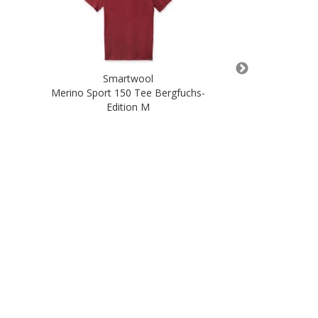
Smartwool
Sma
Merino Sport 150 Tee Bergfuchs-
PhD Pro Ap
Edition M
22,00 
In de