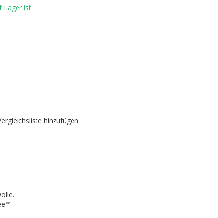
 Lager ist
Vergleichsliste hinzufügen
olle.
ree™-