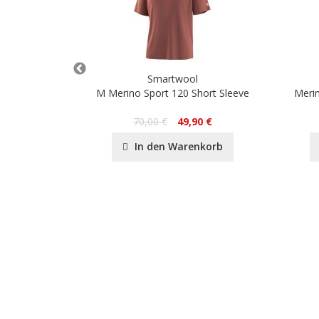
Smartwool
OW Print
M Merino Sport 120 Short Sleeve
Merin
70,00 €
49,90 €
nkorb
In den Warenkorb