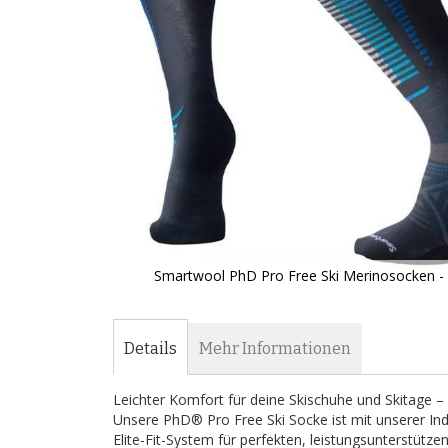
Smartwool PhD Pro Free Ski Merinosocken -
Zum
Anfang
der
Details
Mehr Informationen
Bildergalerie
springen
Leichter Komfort für deine Skischuhe und Skitage –
Unsere PhD® Pro Free Ski Socke ist mit unserer In
Elite-Fit-System für perfekten, leistungsunterstütz