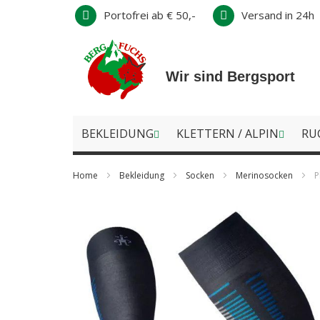
Direkt
Portofrei ab € 50,-
Versand in 24h
zum
Inhalt
Wir sind Bergsport
BEKLEIDUNG
KLETTERN / ALPIN
RU
Home
Bekleidung
Socken
Merinosocken
P
Zum
Ende
der
Bildergalerie
springen