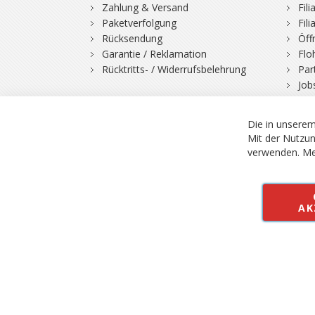
Zahlung & Versand
Fil
Paketverfolgung
Fil
Rücksendung
Öff
Garantie / Reklamation
Flo
Rücktritts- / Widerrufsbelehrung
Par
Job
Die in unserem
Mit der Nutzun
verwenden.
Me
© 2026 Bergfuchs, Be
Vertrag widerruf
AK
Alle Preise inkl.