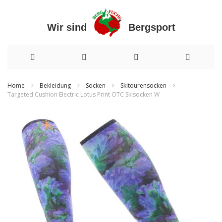
Wir sind Bergsport
Direkt
Home
Bekleidung
Socken
Skitourensocken
Targeted Cushion Electric Lotus Print OTC Skisocken W
zum
Zum
Inhalt
Ende
der
Bildergalerie
springen