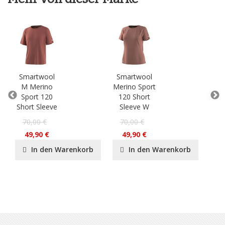
Smartwool
Smartwool
Sm
M Merino
Merino Sport
Phd
Sport 120
120 Short
Ligh
Short Sleeve
Sleeve W
2
70,00 €
70,00 €
49,90 €
49,90 €
In den Warenkorb
In den Warenkorb