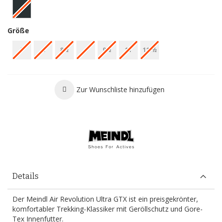
Größe
7
8
8½
9
9½
11
11.½
Zur Wunschliste hinzufügen
Details
Der Meindl Air Revolution Ultra GTX ist ein preisgekrönter,
komfortabler Trekking-Klassiker mit Geröllschutz und Gore-
Tex Innenfutter.