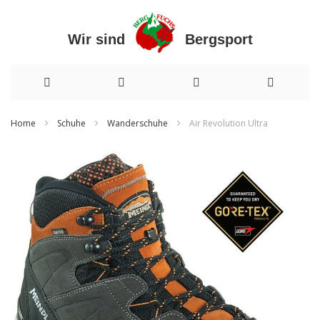
Wir sind Bergsport
Direkt
Home
Schuhe
Wanderschuhe
Air Revolution Ultra
zum
Zum
Inhalt
Ende
der
Bildergalerie
springen