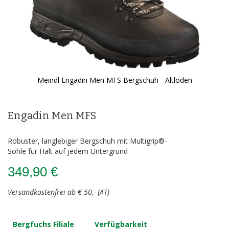
Meindl Engadin Men MFS Bergschuh - Altloden
Zum
Anfang
der
Engadin Men MFS
Bildergalerie
springen
Robuster, langlebiger Bergschuh mit Multigrip®-
Sohle für Halt auf jedem Untergrund
349,90 €
Versandkostenfrei ab € 50,- (AT)
Bergfuchs Filiale
Verfügbarkeit