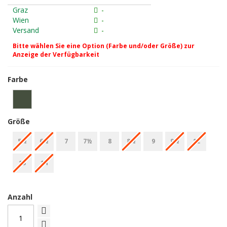
Graz
-
Wien
-
Versand
-
Bitte wählen Sie eine Option (Farbe und/oder Größe) zur
Anzeige der Verfügbarkeit
Farbe
Größe
5½
6½
7
7½
8
8½
9
9½
12
13
14
Anzahl