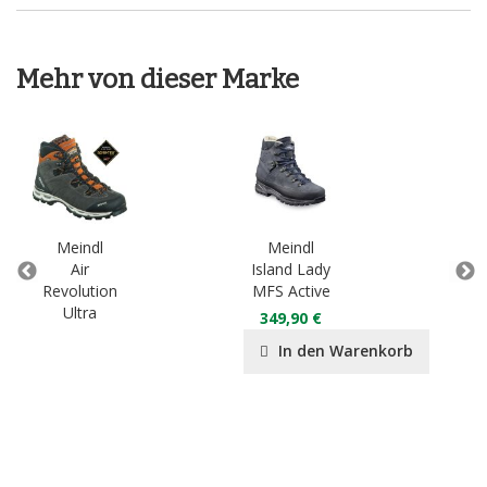
Mehr von dieser Marke
Meindl
Meindl
M
Air
Island Lady
Isl
Revolution
MFS Active
Ultra
349,90 €
34
In den Warenkorb