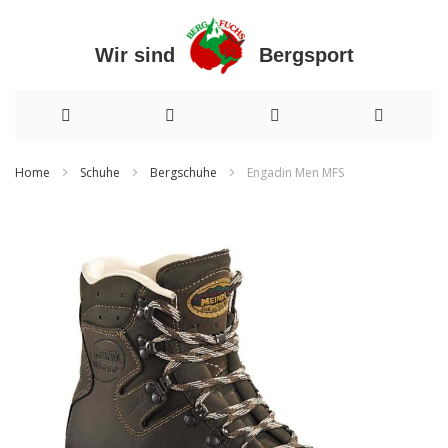
Wir sind Bergsport
Direkt
Home
Schuhe
Bergschuhe
Engadin Men MFS
zum
Zum
Inhalt
Ende
der
Bildergalerie
springen